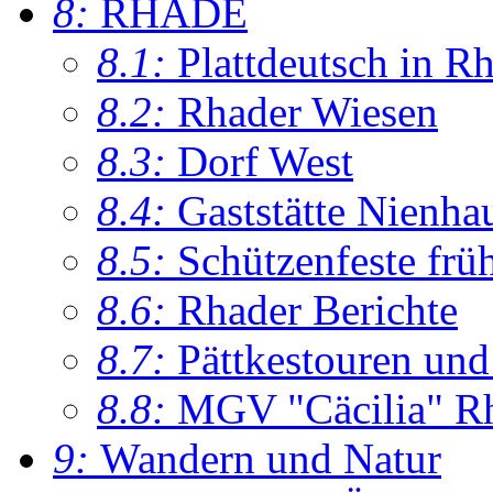
8:
RHADE
8.1:
Plattdeutsch in R
8.2:
Rhader Wiesen
8.3:
Dorf West
8.4:
Gaststätte Nienha
8.5:
Schützenfeste frü
8.6:
Rhader Berichte
8.7:
Pättkestouren un
8.8:
MGV "Cäcilia" R
9:
Wandern und Natur