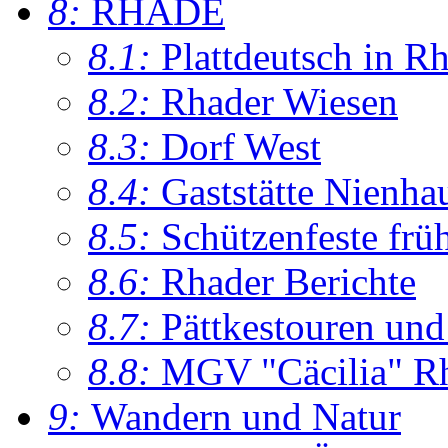
8:
RHADE
8.1:
Plattdeutsch in R
8.2:
Rhader Wiesen
8.3:
Dorf West
8.4:
Gaststätte Nienha
8.5:
Schützenfeste frü
8.6:
Rhader Berichte
8.7:
Pättkestouren un
8.8:
MGV "Cäcilia" R
9:
Wandern und Natur