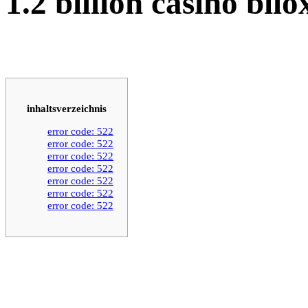
1.2 billion casino bilo
inhaltsverzeichnis
error code: 522
error code: 522
error code: 522
error code: 522
error code: 522
error code: 522
error code: 522