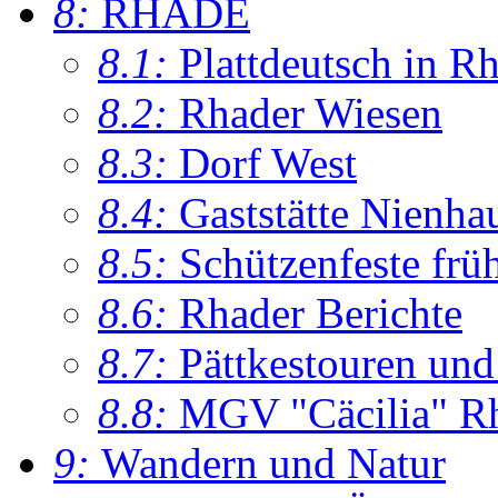
8:
RHADE
8.1:
Plattdeutsch in R
8.2:
Rhader Wiesen
8.3:
Dorf West
8.4:
Gaststätte Nienha
8.5:
Schützenfeste frü
8.6:
Rhader Berichte
8.7:
Pättkestouren un
8.8:
MGV "Cäcilia" R
9:
Wandern und Natur