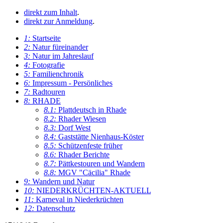
direkt zum Inhalt
.
direkt zur Anmeldung
.
1:
Startseite
2:
Natur füreinander
3:
Natur im Jahreslauf
4:
Fotografie
5:
Familienchronik
6:
Impressum - Persönliches
7:
Radtouren
8:
RHADE
8.1:
Plattdeutsch in Rhade
8.2:
Rhader Wiesen
8.3:
Dorf West
8.4:
Gaststätte Nienhaus-Köster
8.5:
Schützenfeste früher
8.6:
Rhader Berichte
8.7:
Pättkestouren und Wandern
8.8:
MGV "Cäcilia" Rhade
9:
Wandern und Natur
10:
NIEDERKRÜCHTEN-AKTUELL
11:
Karneval in Niederkrüchten
12:
Datenschutz