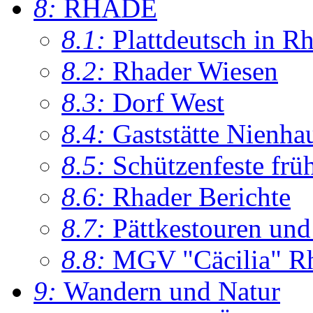
8:
RHADE
8.1:
Plattdeutsch in R
8.2:
Rhader Wiesen
8.3:
Dorf West
8.4:
Gaststätte Nienha
8.5:
Schützenfeste frü
8.6:
Rhader Berichte
8.7:
Pättkestouren un
8.8:
MGV "Cäcilia" R
9:
Wandern und Natur