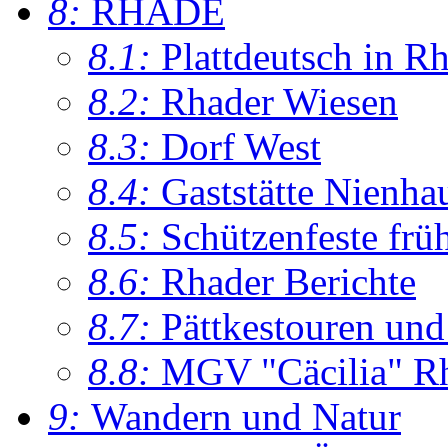
8:
RHADE
8.1:
Plattdeutsch in R
8.2:
Rhader Wiesen
8.3:
Dorf West
8.4:
Gaststätte Nienha
8.5:
Schützenfeste frü
8.6:
Rhader Berichte
8.7:
Pättkestouren un
8.8:
MGV "Cäcilia" R
9:
Wandern und Natur