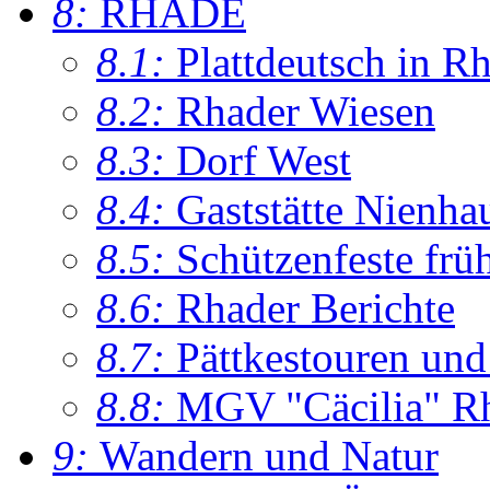
8:
RHADE
8.1:
Plattdeutsch in R
8.2:
Rhader Wiesen
8.3:
Dorf West
8.4:
Gaststätte Nienha
8.5:
Schützenfeste frü
8.6:
Rhader Berichte
8.7:
Pättkestouren un
8.8:
MGV "Cäcilia" R
9:
Wandern und Natur