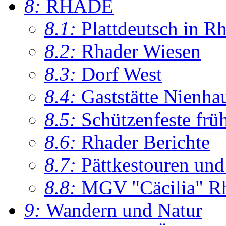
8:
RHADE
8.1:
Plattdeutsch in R
8.2:
Rhader Wiesen
8.3:
Dorf West
8.4:
Gaststätte Nienha
8.5:
Schützenfeste frü
8.6:
Rhader Berichte
8.7:
Pättkestouren un
8.8:
MGV "Cäcilia" R
9:
Wandern und Natur