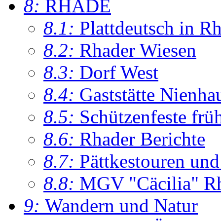
8:
RHADE
8.1:
Plattdeutsch in R
8.2:
Rhader Wiesen
8.3:
Dorf West
8.4:
Gaststätte Nienha
8.5:
Schützenfeste frü
8.6:
Rhader Berichte
8.7:
Pättkestouren un
8.8:
MGV "Cäcilia" R
9:
Wandern und Natur