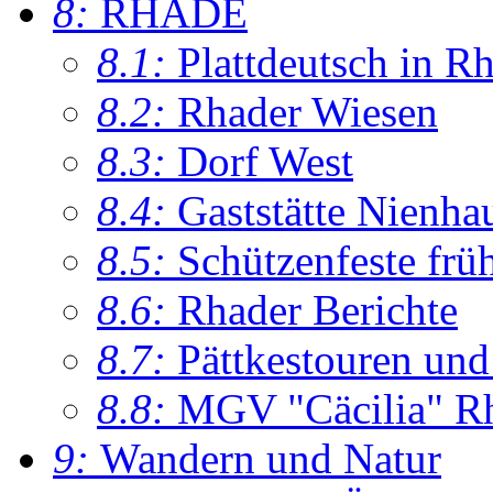
8:
RHADE
8.1:
Plattdeutsch in R
8.2:
Rhader Wiesen
8.3:
Dorf West
8.4:
Gaststätte Nienha
8.5:
Schützenfeste frü
8.6:
Rhader Berichte
8.7:
Pättkestouren un
8.8:
MGV "Cäcilia" R
9:
Wandern und Natur