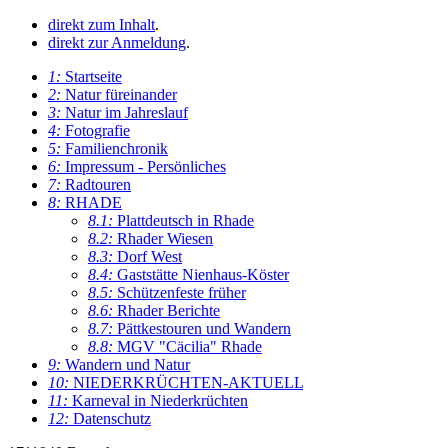
direkt zum Inhalt
.
direkt zur Anmeldung
.
1:
Startseite
2:
Natur füreinander
3:
Natur im Jahreslauf
4:
Fotografie
5:
Familienchronik
6:
Impressum - Persönliches
7:
Radtouren
8:
RHADE
8.1:
Plattdeutsch in Rhade
8.2:
Rhader Wiesen
8.3:
Dorf West
8.4:
Gaststätte Nienhaus-Köster
8.5:
Schützenfeste früher
8.6:
Rhader Berichte
8.7:
Pättkestouren und Wandern
8.8:
MGV "Cäcilia" Rhade
9:
Wandern und Natur
10:
NIEDERKRÜCHTEN-AKTUELL
11:
Karneval in Niederkrüchten
12:
Datenschutz