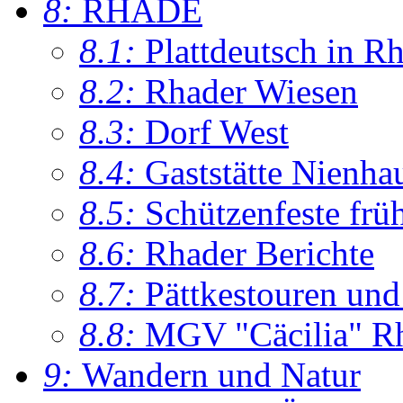
8:
RHADE
8.1:
Plattdeutsch in R
8.2:
Rhader Wiesen
8.3:
Dorf West
8.4:
Gaststätte Nienha
8.5:
Schützenfeste frü
8.6:
Rhader Berichte
8.7:
Pättkestouren un
8.8:
MGV "Cäcilia" R
9:
Wandern und Natur