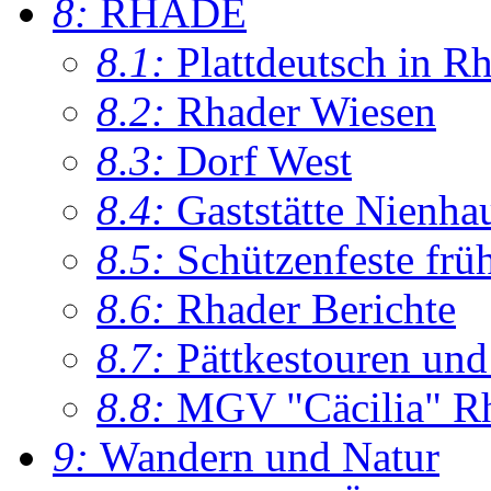
8:
RHADE
8.1:
Plattdeutsch in R
8.2:
Rhader Wiesen
8.3:
Dorf West
8.4:
Gaststätte Nienha
8.5:
Schützenfeste frü
8.6:
Rhader Berichte
8.7:
Pättkestouren un
8.8:
MGV "Cäcilia" R
9:
Wandern und Natur