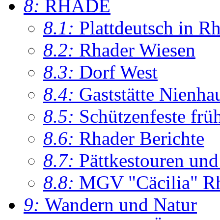
8:
RHADE
8.1:
Plattdeutsch in R
8.2:
Rhader Wiesen
8.3:
Dorf West
8.4:
Gaststätte Nienha
8.5:
Schützenfeste frü
8.6:
Rhader Berichte
8.7:
Pättkestouren un
8.8:
MGV "Cäcilia" R
9:
Wandern und Natur