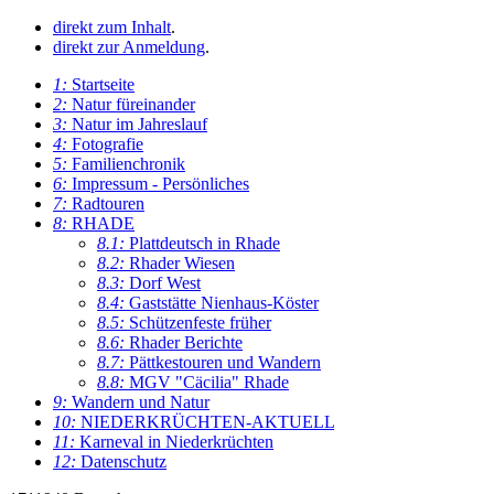
direkt zum Inhalt
.
direkt zur Anmeldung
.
1:
Startseite
2:
Natur füreinander
3:
Natur im Jahreslauf
4:
Fotografie
5:
Familienchronik
6:
Impressum - Persönliches
7:
Radtouren
8:
RHADE
8.1:
Plattdeutsch in Rhade
8.2:
Rhader Wiesen
8.3:
Dorf West
8.4:
Gaststätte Nienhaus-Köster
8.5:
Schützenfeste früher
8.6:
Rhader Berichte
8.7:
Pättkestouren und Wandern
8.8:
MGV "Cäcilia" Rhade
9:
Wandern und Natur
10:
NIEDERKRÜCHTEN-AKTUELL
11:
Karneval in Niederkrüchten
12:
Datenschutz