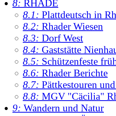
8:
RHADE
8.1:
Plattdeutsch in R
8.2:
Rhader Wiesen
8.3:
Dorf West
8.4:
Gaststätte Nienha
8.5:
Schützenfeste frü
8.6:
Rhader Berichte
8.7:
Pättkestouren un
8.8:
MGV "Cäcilia" R
9:
Wandern und Natur