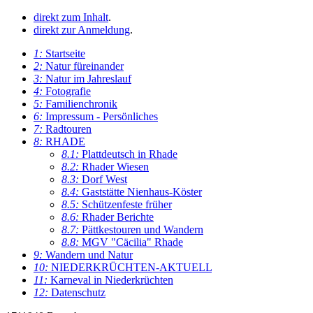
direkt zum Inhalt
.
direkt zur Anmeldung
.
1:
Startseite
2:
Natur füreinander
3:
Natur im Jahreslauf
4:
Fotografie
5:
Familienchronik
6:
Impressum - Persönliches
7:
Radtouren
8:
RHADE
8.1:
Plattdeutsch in Rhade
8.2:
Rhader Wiesen
8.3:
Dorf West
8.4:
Gaststätte Nienhaus-Köster
8.5:
Schützenfeste früher
8.6:
Rhader Berichte
8.7:
Pättkestouren und Wandern
8.8:
MGV "Cäcilia" Rhade
9:
Wandern und Natur
10:
NIEDERKRÜCHTEN-AKTUELL
11:
Karneval in Niederkrüchten
12:
Datenschutz