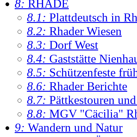
8:
RHADE
8.1:
Plattdeutsch in R
8.2:
Rhader Wiesen
8.3:
Dorf West
8.4:
Gaststätte Nienha
8.5:
Schützenfeste frü
8.6:
Rhader Berichte
8.7:
Pättkestouren un
8.8:
MGV "Cäcilia" R
9:
Wandern und Natur