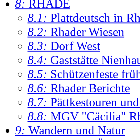
8:
RHADE
8.1:
Plattdeutsch in R
8.2:
Rhader Wiesen
8.3:
Dorf West
8.4:
Gaststätte Nienha
8.5:
Schützenfeste frü
8.6:
Rhader Berichte
8.7:
Pättkestouren un
8.8:
MGV "Cäcilia" R
9:
Wandern und Natur