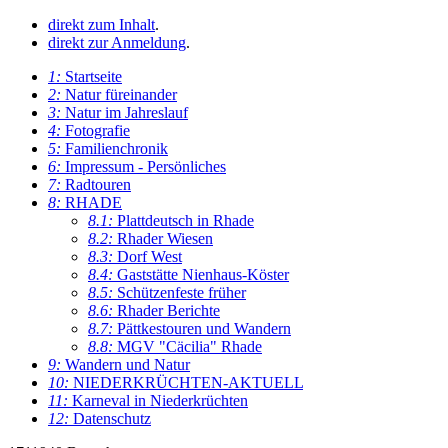
direkt zum Inhalt
.
direkt zur Anmeldung
.
1:
Startseite
2:
Natur füreinander
3:
Natur im Jahreslauf
4:
Fotografie
5:
Familienchronik
6:
Impressum - Persönliches
7:
Radtouren
8:
RHADE
8.1:
Plattdeutsch in Rhade
8.2:
Rhader Wiesen
8.3:
Dorf West
8.4:
Gaststätte Nienhaus-Köster
8.5:
Schützenfeste früher
8.6:
Rhader Berichte
8.7:
Pättkestouren und Wandern
8.8:
MGV "Cäcilia" Rhade
9:
Wandern und Natur
10:
NIEDERKRÜCHTEN-AKTUELL
11:
Karneval in Niederkrüchten
12:
Datenschutz