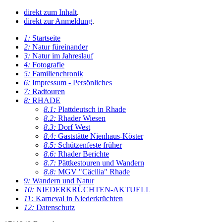
direkt zum Inhalt
.
direkt zur Anmeldung
.
1:
Startseite
2:
Natur füreinander
3:
Natur im Jahreslauf
4:
Fotografie
5:
Familienchronik
6:
Impressum - Persönliches
7:
Radtouren
8:
RHADE
8.1:
Plattdeutsch in Rhade
8.2:
Rhader Wiesen
8.3:
Dorf West
8.4:
Gaststätte Nienhaus-Köster
8.5:
Schützenfeste früher
8.6:
Rhader Berichte
8.7:
Pättkestouren und Wandern
8.8:
MGV "Cäcilia" Rhade
9:
Wandern und Natur
10:
NIEDERKRÜCHTEN-AKTUELL
11:
Karneval in Niederkrüchten
12:
Datenschutz