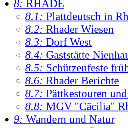
8:
RHADE
8.1:
Plattdeutsch in R
8.2:
Rhader Wiesen
8.3:
Dorf West
8.4:
Gaststätte Nienha
8.5:
Schützenfeste frü
8.6:
Rhader Berichte
8.7:
Pättkestouren un
8.8:
MGV "Cäcilia" R
9:
Wandern und Natur