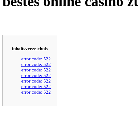
bestes online casino z
inhaltsverzeichnis
error code: 522
error code: 522
error code: 522
error code: 522
error code: 522
error code: 522
error code: 522