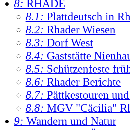
8:
RHADE
8.1:
Plattdeutsch in R
8.2:
Rhader Wiesen
8.3:
Dorf West
8.4:
Gaststätte Nienha
8.5:
Schützenfeste frü
8.6:
Rhader Berichte
8.7:
Pättkestouren un
8.8:
MGV "Cäcilia" R
9:
Wandern und Natur