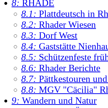
8:
RHADE
8.1:
Plattdeutsch in R
8.2:
Rhader Wiesen
8.3:
Dorf West
8.4:
Gaststätte Nienha
8.5:
Schützenfeste frü
8.6:
Rhader Berichte
8.7:
Pättkestouren un
8.8:
MGV "Cäcilia" R
9:
Wandern und Natur