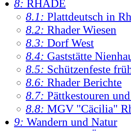
8:
RHADE
8.1:
Plattdeutsch in R
8.2:
Rhader Wiesen
8.3:
Dorf West
8.4:
Gaststätte Nienha
8.5:
Schützenfeste frü
8.6:
Rhader Berichte
8.7:
Pättkestouren un
8.8:
MGV "Cäcilia" R
9:
Wandern und Natur