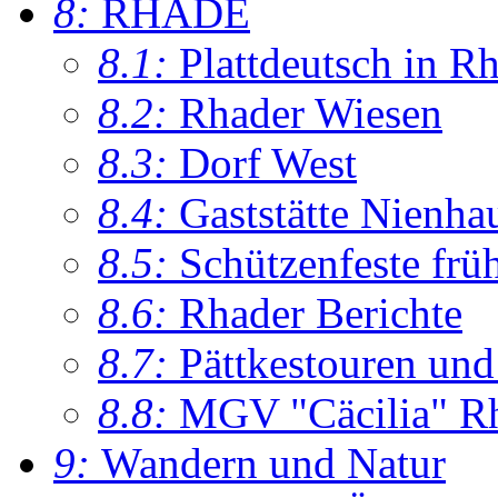
8:
RHADE
8.1:
Plattdeutsch in R
8.2:
Rhader Wiesen
8.3:
Dorf West
8.4:
Gaststätte Nienha
8.5:
Schützenfeste frü
8.6:
Rhader Berichte
8.7:
Pättkestouren un
8.8:
MGV "Cäcilia" R
9:
Wandern und Natur