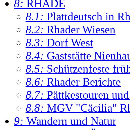
8:
RHADE
8.1:
Plattdeutsch in R
8.2:
Rhader Wiesen
8.3:
Dorf West
8.4:
Gaststätte Nienha
8.5:
Schützenfeste frü
8.6:
Rhader Berichte
8.7:
Pättkestouren un
8.8:
MGV "Cäcilia" R
9:
Wandern und Natur