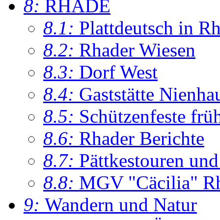
8:
RHADE
8.1:
Plattdeutsch in R
8.2:
Rhader Wiesen
8.3:
Dorf West
8.4:
Gaststätte Nienha
8.5:
Schützenfeste frü
8.6:
Rhader Berichte
8.7:
Pättkestouren un
8.8:
MGV "Cäcilia" R
9:
Wandern und Natur