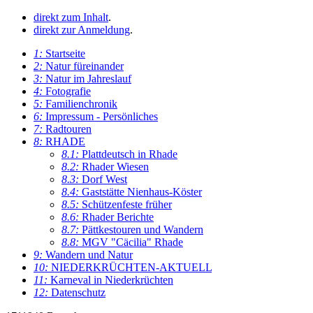
direkt zum Inhalt
.
direkt zur Anmeldung
.
1:
Startseite
2:
Natur füreinander
3:
Natur im Jahreslauf
4:
Fotografie
5:
Familienchronik
6:
Impressum - Persönliches
7:
Radtouren
8:
RHADE
8.1:
Plattdeutsch in Rhade
8.2:
Rhader Wiesen
8.3:
Dorf West
8.4:
Gaststätte Nienhaus-Köster
8.5:
Schützenfeste früher
8.6:
Rhader Berichte
8.7:
Pättkestouren und Wandern
8.8:
MGV "Cäcilia" Rhade
9:
Wandern und Natur
10:
NIEDERKRÜCHTEN-AKTUELL
11:
Karneval in Niederkrüchten
12:
Datenschutz