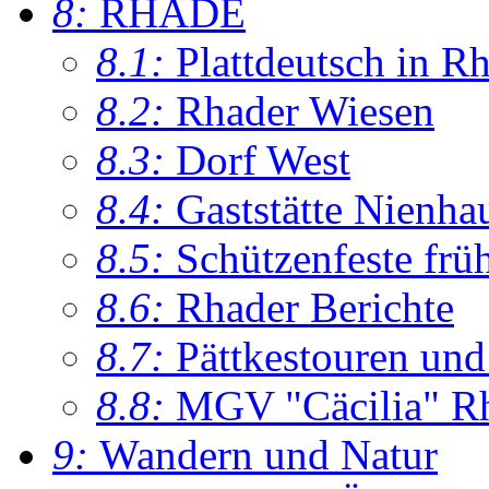
8:
RHADE
8.1:
Plattdeutsch in R
8.2:
Rhader Wiesen
8.3:
Dorf West
8.4:
Gaststätte Nienha
8.5:
Schützenfeste frü
8.6:
Rhader Berichte
8.7:
Pättkestouren un
8.8:
MGV "Cäcilia" R
9:
Wandern und Natur