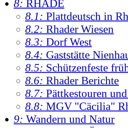
8:
RHADE
8.1:
Plattdeutsch in R
8.2:
Rhader Wiesen
8.3:
Dorf West
8.4:
Gaststätte Nienha
8.5:
Schützenfeste frü
8.6:
Rhader Berichte
8.7:
Pättkestouren un
8.8:
MGV "Cäcilia" R
9:
Wandern und Natur