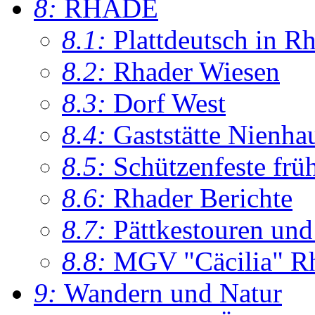
8:
RHADE
8.1:
Plattdeutsch in R
8.2:
Rhader Wiesen
8.3:
Dorf West
8.4:
Gaststätte Nienha
8.5:
Schützenfeste frü
8.6:
Rhader Berichte
8.7:
Pättkestouren un
8.8:
MGV "Cäcilia" R
9:
Wandern und Natur