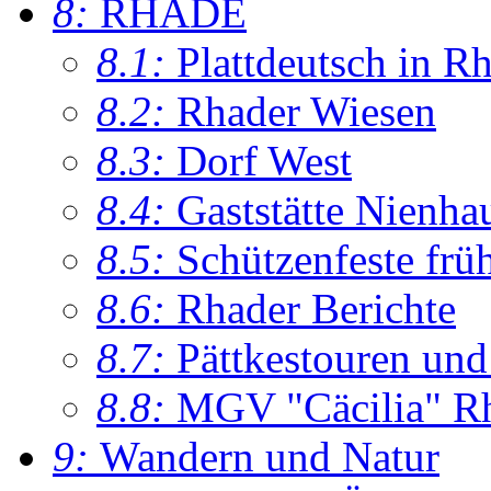
8:
RHADE
8.1:
Plattdeutsch in R
8.2:
Rhader Wiesen
8.3:
Dorf West
8.4:
Gaststätte Nienha
8.5:
Schützenfeste frü
8.6:
Rhader Berichte
8.7:
Pättkestouren un
8.8:
MGV "Cäcilia" R
9:
Wandern und Natur