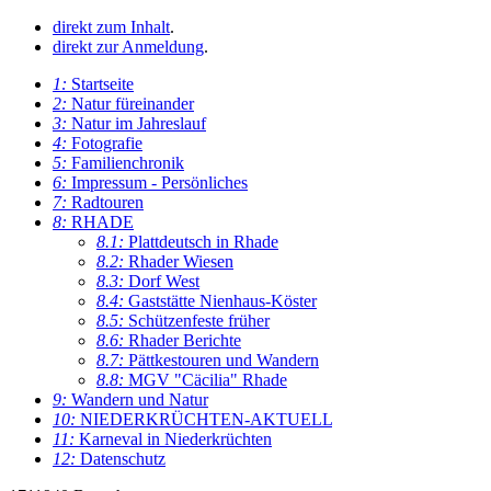
direkt zum Inhalt
.
direkt zur Anmeldung
.
1:
Startseite
2:
Natur füreinander
3:
Natur im Jahreslauf
4:
Fotografie
5:
Familienchronik
6:
Impressum - Persönliches
7:
Radtouren
8:
RHADE
8.1:
Plattdeutsch in Rhade
8.2:
Rhader Wiesen
8.3:
Dorf West
8.4:
Gaststätte Nienhaus-Köster
8.5:
Schützenfeste früher
8.6:
Rhader Berichte
8.7:
Pättkestouren und Wandern
8.8:
MGV "Cäcilia" Rhade
9:
Wandern und Natur
10:
NIEDERKRÜCHTEN-AKTUELL
11:
Karneval in Niederkrüchten
12:
Datenschutz