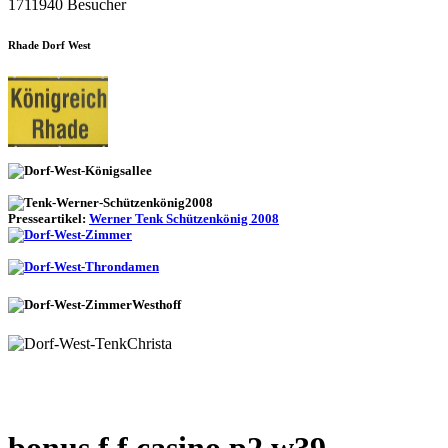
1711940 Besucher
Rhade Dorf West
Presseartikel:
Werner Tenk Schützenkönig 2008
bonus f f casino p2 w39