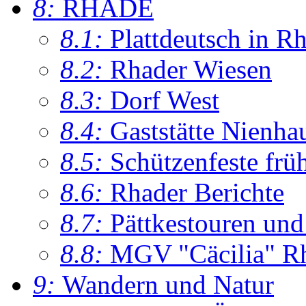
8:
RHADE
8.1:
Plattdeutsch in R
8.2:
Rhader Wiesen
8.3:
Dorf West
8.4:
Gaststätte Nienha
8.5:
Schützenfeste frü
8.6:
Rhader Berichte
8.7:
Pättkestouren un
8.8:
MGV "Cäcilia" R
9:
Wandern und Natur