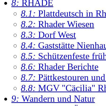
8:
RHADE
8.1:
Plattdeutsch in R
8.2:
Rhader Wiesen
8.3:
Dorf West
8.4:
Gaststätte Nienha
8.5:
Schützenfeste frü
8.6:
Rhader Berichte
8.7:
Pättkestouren un
8.8:
MGV "Cäcilia" R
9:
Wandern und Natur