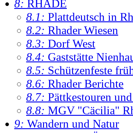
8:
RHADE
8.1:
Plattdeutsch in R
8.2:
Rhader Wiesen
8.3:
Dorf West
8.4:
Gaststätte Nienha
8.5:
Schützenfeste frü
8.6:
Rhader Berichte
8.7:
Pättkestouren un
8.8:
MGV "Cäcilia" R
9:
Wandern und Natur