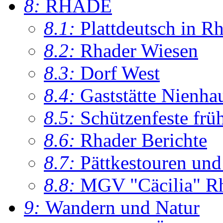
8:
RHADE
8.1:
Plattdeutsch in R
8.2:
Rhader Wiesen
8.3:
Dorf West
8.4:
Gaststätte Nienha
8.5:
Schützenfeste frü
8.6:
Rhader Berichte
8.7:
Pättkestouren un
8.8:
MGV "Cäcilia" R
9:
Wandern und Natur