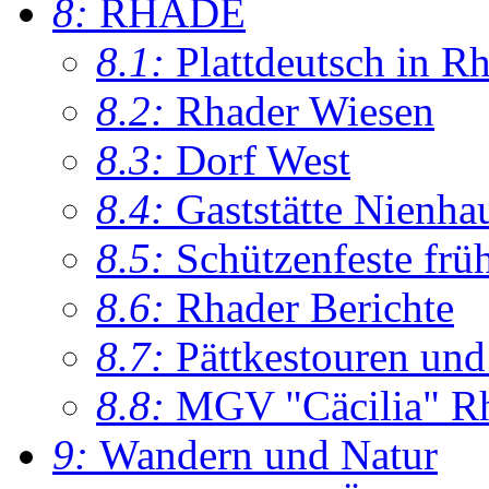
8:
RHADE
8.1:
Plattdeutsch in R
8.2:
Rhader Wiesen
8.3:
Dorf West
8.4:
Gaststätte Nienha
8.5:
Schützenfeste frü
8.6:
Rhader Berichte
8.7:
Pättkestouren un
8.8:
MGV "Cäcilia" R
9:
Wandern und Natur