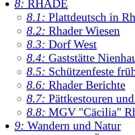
8:
RHADE
8.1:
Plattdeutsch in R
8.2:
Rhader Wiesen
8.3:
Dorf West
8.4:
Gaststätte Nienha
8.5:
Schützenfeste frü
8.6:
Rhader Berichte
8.7:
Pättkestouren un
8.8:
MGV "Cäcilia" R
9:
Wandern und Natur