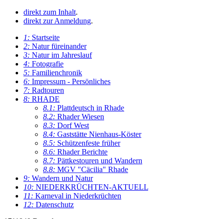
direkt zum Inhalt
.
direkt zur Anmeldung
.
1:
Startseite
2:
Natur füreinander
3:
Natur im Jahreslauf
4:
Fotografie
5:
Familienchronik
6:
Impressum - Persönliches
7:
Radtouren
8:
RHADE
8.1:
Plattdeutsch in Rhade
8.2:
Rhader Wiesen
8.3:
Dorf West
8.4:
Gaststätte Nienhaus-Köster
8.5:
Schützenfeste früher
8.6:
Rhader Berichte
8.7:
Pättkestouren und Wandern
8.8:
MGV "Cäcilia" Rhade
9:
Wandern und Natur
10:
NIEDERKRÜCHTEN-AKTUELL
11:
Karneval in Niederkrüchten
12:
Datenschutz