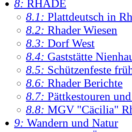
8:
RHADE
8.1:
Plattdeutsch in R
8.2:
Rhader Wiesen
8.3:
Dorf West
8.4:
Gaststätte Nienha
8.5:
Schützenfeste frü
8.6:
Rhader Berichte
8.7:
Pättkestouren un
8.8:
MGV "Cäcilia" R
9:
Wandern und Natur