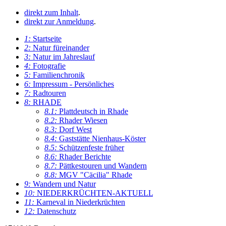
direkt zum Inhalt
.
direkt zur Anmeldung
.
1:
Startseite
2:
Natur füreinander
3:
Natur im Jahreslauf
4:
Fotografie
5:
Familienchronik
6:
Impressum - Persönliches
7:
Radtouren
8:
RHADE
8.1:
Plattdeutsch in Rhade
8.2:
Rhader Wiesen
8.3:
Dorf West
8.4:
Gaststätte Nienhaus-Köster
8.5:
Schützenfeste früher
8.6:
Rhader Berichte
8.7:
Pättkestouren und Wandern
8.8:
MGV "Cäcilia" Rhade
9:
Wandern und Natur
10:
NIEDERKRÜCHTEN-AKTUELL
11:
Karneval in Niederkrüchten
12:
Datenschutz