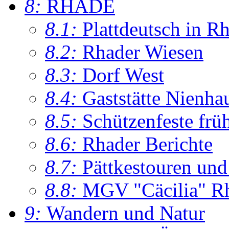
8:
RHADE
8.1:
Plattdeutsch in R
8.2:
Rhader Wiesen
8.3:
Dorf West
8.4:
Gaststätte Nienha
8.5:
Schützenfeste frü
8.6:
Rhader Berichte
8.7:
Pättkestouren un
8.8:
MGV "Cäcilia" R
9:
Wandern und Natur