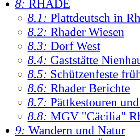
8:
RHADE
8.1:
Plattdeutsch in R
8.2:
Rhader Wiesen
8.3:
Dorf West
8.4:
Gaststätte Nienha
8.5:
Schützenfeste frü
8.6:
Rhader Berichte
8.7:
Pättkestouren un
8.8:
MGV "Cäcilia" R
9:
Wandern und Natur