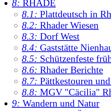
8:
RHADE
8.1:
Plattdeutsch in R
8.2:
Rhader Wiesen
8.3:
Dorf West
8.4:
Gaststätte Nienha
8.5:
Schützenfeste frü
8.6:
Rhader Berichte
8.7:
Pättkestouren un
8.8:
MGV "Cäcilia" R
9:
Wandern und Natur