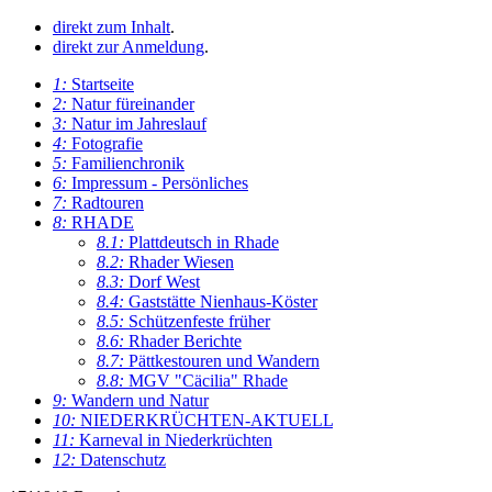
direkt zum Inhalt
.
direkt zur Anmeldung
.
1:
Startseite
2:
Natur füreinander
3:
Natur im Jahreslauf
4:
Fotografie
5:
Familienchronik
6:
Impressum - Persönliches
7:
Radtouren
8:
RHADE
8.1:
Plattdeutsch in Rhade
8.2:
Rhader Wiesen
8.3:
Dorf West
8.4:
Gaststätte Nienhaus-Köster
8.5:
Schützenfeste früher
8.6:
Rhader Berichte
8.7:
Pättkestouren und Wandern
8.8:
MGV "Cäcilia" Rhade
9:
Wandern und Natur
10:
NIEDERKRÜCHTEN-AKTUELL
11:
Karneval in Niederkrüchten
12:
Datenschutz