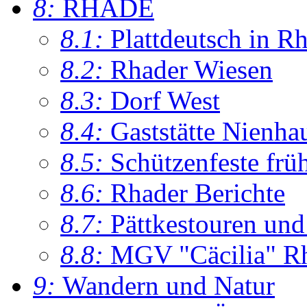
8:
RHADE
8.1:
Plattdeutsch in R
8.2:
Rhader Wiesen
8.3:
Dorf West
8.4:
Gaststätte Nienha
8.5:
Schützenfeste frü
8.6:
Rhader Berichte
8.7:
Pättkestouren un
8.8:
MGV "Cäcilia" R
9:
Wandern und Natur