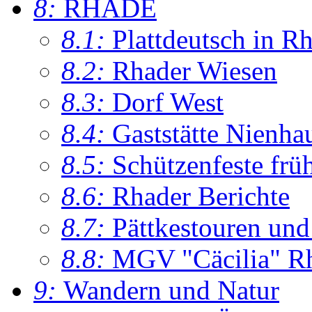
8:
RHADE
8.1:
Plattdeutsch in R
8.2:
Rhader Wiesen
8.3:
Dorf West
8.4:
Gaststätte Nienha
8.5:
Schützenfeste frü
8.6:
Rhader Berichte
8.7:
Pättkestouren un
8.8:
MGV "Cäcilia" R
9:
Wandern und Natur