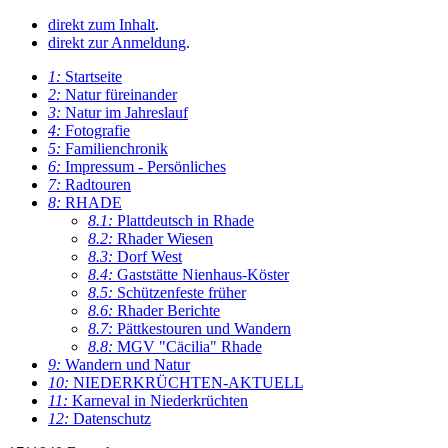
direkt zum Inhalt
.
direkt zur Anmeldung
.
1:
Startseite
2:
Natur füreinander
3:
Natur im Jahreslauf
4:
Fotografie
5:
Familienchronik
6:
Impressum - Persönliches
7:
Radtouren
8:
RHADE
8.1:
Plattdeutsch in Rhade
8.2:
Rhader Wiesen
8.3:
Dorf West
8.4:
Gaststätte Nienhaus-Köster
8.5:
Schützenfeste früher
8.6:
Rhader Berichte
8.7:
Pättkestouren und Wandern
8.8:
MGV "Cäcilia" Rhade
9:
Wandern und Natur
10:
NIEDERKRÜCHTEN-AKTUELL
11:
Karneval in Niederkrüchten
12:
Datenschutz